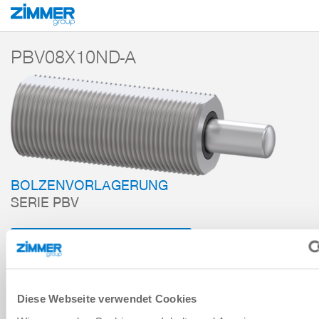
Start
Produkte
Komponenten
Dämpfungstechnik
Zubehör
PBV
PBV08X10ND-A
BOLZENVORLAGERUNG
SERIE PBV
ZUM WARENKORB HINZUFÜGEN
ZUM VERGLEICH HINZUFÜGEN
Diese Webseite verwendet Cookies