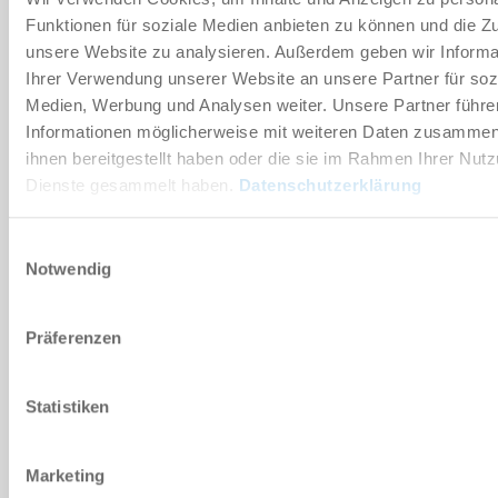
Funktionen für soziale Medien anbieten zu können und die Zug
Technische Daten
unsere Website zu analysieren. Außerdem geben wir Informa
Ihrer Verwendung unserer Website an unsere Partner für soz
Medien, Werbung und Analysen weiter. Unsere Partner führe
DOWNLOADS
Informationen möglicherweise mit weiteren Daten zusammen,
ihnen bereitgestellt haben oder die sie im Rahmen Ihrer Nut
Dienste gesammelt haben.
Datenschutzerklärung
PDF-Datenblatt
Einwilligungsauswahl
Herunterladen
Notwendig
Präferenzen
Download CAD-Daten
Statistiken
Herunterladen
Marketing