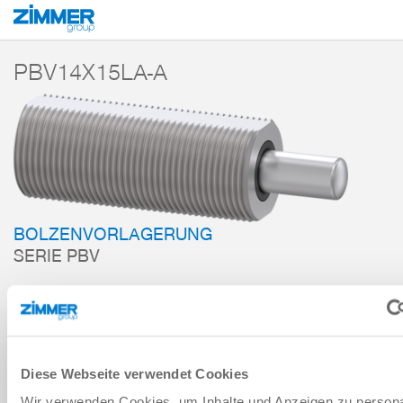
Start
Produkte
Komponenten
Dämpfungstechnik
Zubehör
PBV
PBV14X15LA-A
BOLZENVORLAGERUNG
SERIE PBV
ZUM WARENKORB HINZUFÜGEN
ZUM VERGLEICH HINZUFÜGEN
Diese Webseite verwendet Cookies
Wir verwenden Cookies, um Inhalte und Anzeigen zu persona