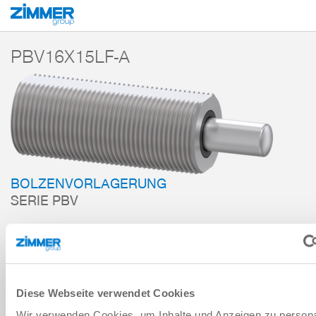
Start
Produkte
Komponenten
Dämpfungstechnik
Zubehör
PBV
PBV16X15LF-A
BOLZENVORLAGERUNG
SERIE PBV
ZUM WARENKORB HINZUFÜGEN
ZUM VERGLEICH HINZUFÜGEN
Diese Webseite verwendet Cookies
Wir verwenden Cookies, um Inhalte und Anzeigen zu persona