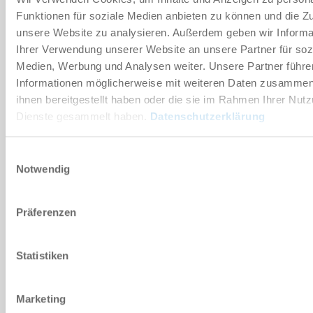
Funktionen für soziale Medien anbieten zu können und die Zug
Technische Daten
unsere Website zu analysieren. Außerdem geben wir Informa
Ihrer Verwendung unserer Website an unsere Partner für soz
Medien, Werbung und Analysen weiter. Unsere Partner führe
DOWNLOADS
Informationen möglicherweise mit weiteren Daten zusammen,
ihnen bereitgestellt haben oder die sie im Rahmen Ihrer Nut
Dienste gesammelt haben.
Datenschutzerklärung
PDF-Datenblatt
Einwilligungsauswahl
Herunterladen
Notwendig
Präferenzen
Download CAD-Daten
Statistiken
Herunterladen
Marketing