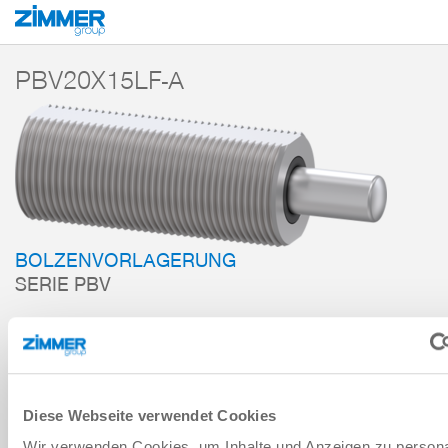
Start
Produkte
Komponenten
Dämpfungstechnik
Zubehör
PBV
PBV20X15LF-A
BOLZENVORLAGERUNG
SERIE PBV
ZUM WARENKORB HINZUFÜGEN
ZUM VERGLEICH HINZUFÜGEN
Diese Webseite verwendet Cookies
Wir verwenden Cookies, um Inhalte und Anzeigen zu persona