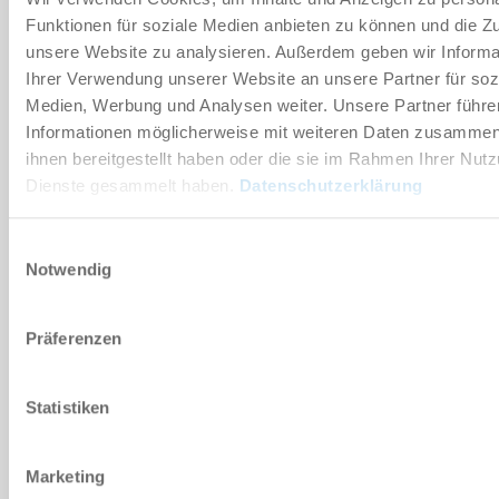
Funktionen für soziale Medien anbieten zu können und die Zug
Technische Daten
unsere Website zu analysieren. Außerdem geben wir Informa
Ihrer Verwendung unserer Website an unsere Partner für soz
Medien, Werbung und Analysen weiter. Unsere Partner führe
DOWNLOADS
Informationen möglicherweise mit weiteren Daten zusammen,
ihnen bereitgestellt haben oder die sie im Rahmen Ihrer Nut
Dienste gesammelt haben.
Datenschutzerklärung
PDF-Datenblatt
Einwilligungsauswahl
Herunterladen
Notwendig
Präferenzen
Download CAD-Daten
Statistiken
Herunterladen
Marketing