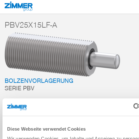
Start
Produkte
Komponenten
Dämpfungstechnik
Zubehör
PBV
PBV25X15LF-A
BOLZENVORLAGERUNG
SERIE PBV
ZUM WARENKORB HINZUFÜGEN
ZUM VERGLEICH HINZUFÜGEN
Diese Webseite verwendet Cookies
Wir verwenden Cookies, um Inhalte und Anzeigen zu persona