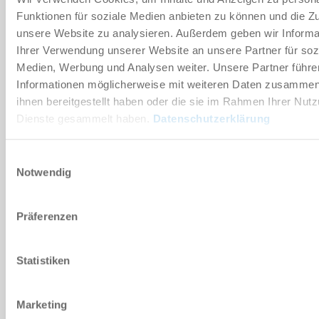
Funktionen für soziale Medien anbieten zu können und die Zug
Technische Daten
unsere Website zu analysieren. Außerdem geben wir Informa
Ihrer Verwendung unserer Website an unsere Partner für soz
Medien, Werbung und Analysen weiter. Unsere Partner führe
DOWNLOADS
Informationen möglicherweise mit weiteren Daten zusammen,
ihnen bereitgestellt haben oder die sie im Rahmen Ihrer Nut
Dienste gesammelt haben.
Datenschutzerklärung
PDF-Datenblatt
Einwilligungsauswahl
Herunterladen
Notwendig
Präferenzen
Download CAD-Daten
Statistiken
Herunterladen
Marketing