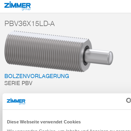
Start
Produkte
Komponenten
Dämpfungstechnik
Zubehör
PBV
PBV36X15LD-A
BOLZENVORLAGERUNG
SERIE PBV
ZUM WARENKORB HINZUFÜGEN
ZUM VERGLEICH HINZUFÜGEN
Diese Webseite verwendet Cookies