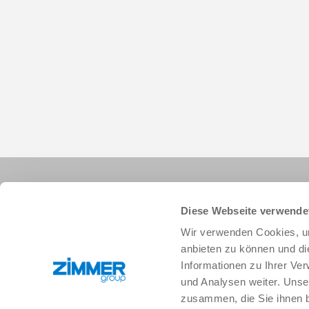
Diese Webseite verwende
Wir verwenden Cookies, um
anbieten zu können und di
Informationen zu Ihrer Ve
+49 78 44 9139-0
info.de@zimmer-group.com
und Analysen weiter. Unse
zusammen, die Sie ihnen b