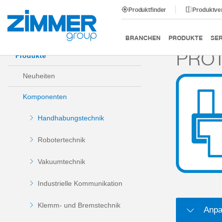
Produktfinder
Produktve
Start
Produkte
Komponenten
Handhabungstechni
BRANCHEN
PRODUKTE
SER
PRO
Produkte
Neuheiten
Komponenten
Handhabungstechnik
Robotertechnik
Vakuumtechnik
Industrielle Kommunikation
Klemm- und Bremstechnik
Anpa