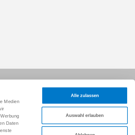
Alle zulassen
le Medien
ir
Auswahl erlauben
, Werbung
Folgen Sie uns:
ren Daten
ienste
Ablehnen