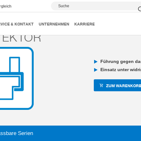
Suche
rgleich
k
2-Backen-Parallelgreifer
Individualisierungen
Prote
VICE & KONTAKT
UNTERNEHMEN
KARRIERE
TEKTOR
Führung gegen das
Einsatz unter wid
ZUM WARENKORB
ssbare Serien