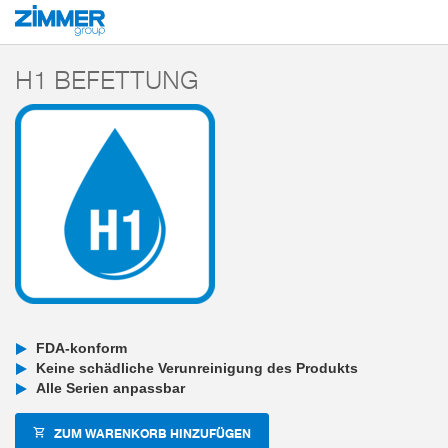
Start
Produkte
Komponenten
Handhabungstechnik
Greifer für beson
H1 BEFETTUNG
FDA-konform
Keine schädliche Verunreinigung des Produkts
Alle Serien anpassbar
ZUM WARENKORB HINZUFÜGEN