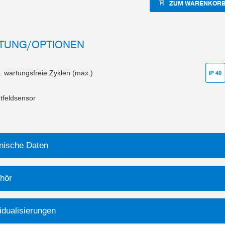
ZUM WARENKORB
TUNG/OPTIONEN
. wartungsfreie Zyklen (max.)
feldsensor
nische Daten
hör
idualisierungen