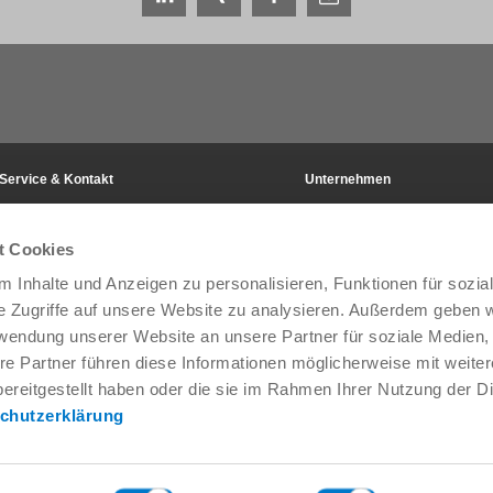
Service & Kontakt
Unternehmen
Ansprechpartner weltweit
THE KNOW-HOW FACTORY
Service-Kontakt
Historie
t Cookies
Kontaktformular
Produktionsstandorte
Pre-Sales
Messen & Events
 Inhalte und Anzeigen zu personalisieren, Funktionen für sozia
Service
News
e Zugriffe auf unsere Website zu analysieren. Außerdem geben w
Datenbereitstellung / Downloads
Qualitäts- Energie- und Umwe
rwendung unserer Website an unsere Partner für soziale Medien
Anfahrt
Awards
re Partner führen diese Informationen möglicherweise mit weite
Presse
Verhaltenskodex
ereitgestellt haben oder die sie im Rahmen Ihrer Nutzung der D
AGB
chutzerklärung