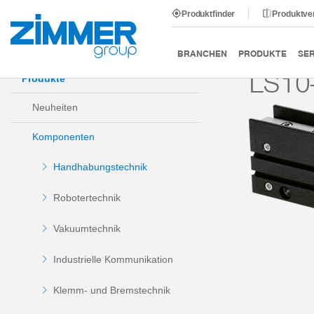
Produktfinder
Produktve
Start
Produkte
Komponenten
Handhabungstechni
BRANCHEN
PRODUKTE
SER
LS10
Produkte
Neuheiten
Komponenten
Handhabungstechnik
Robotertechnik
Vakuumtechnik
Industrielle Kommunikation
Klemm- und Bremstechnik