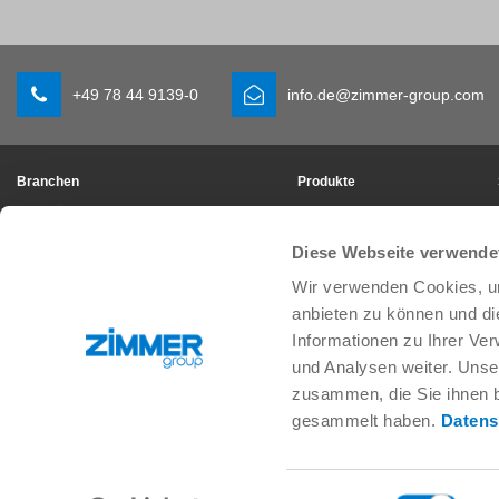
+49 78 44 9139-0
info.de@zimmer-group.com
Branchen
Produkte
Mobilität
Neuheiten
Maschinen- und Anlagenbau
Komponenten
Diese Webseite verwende
Konsumgüter
Systemlösungen
Logistik
Verfahrenstechnik
Wir verwenden Cookies, um
Life Science
SOFT CLOSE
anbieten zu können und di
Elektronik
Digital Services
Informationen zu Ihrer Ve
Robotiklösungen
Produktfinder
und Analysen weiter. Unse
SOFT CLOSE
Glossar & FAQ
zusammen, die Sie ihnen b
MIM / Kunststoffteile
gesammelt haben.
Datens
Einwilligungsauswahl