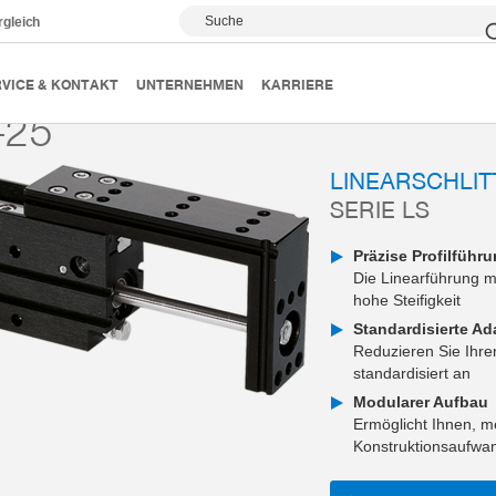
Suche
rgleich
k
Linearantriebe
Serie LS
LS10-25
VICE & KONTAKT
UNTERNEHMEN
KARRIERE
-25
LINEARSCHLIT
SERIE LS
Präzise Profilführ
Die Linearführung mi
hohe Steifigkeit
Standardisierte Ad
Reduzieren Sie Ihr
standardisiert an
Modularer Aufbau
Ermöglicht Ihnen, m
Konstruktionsaufwa