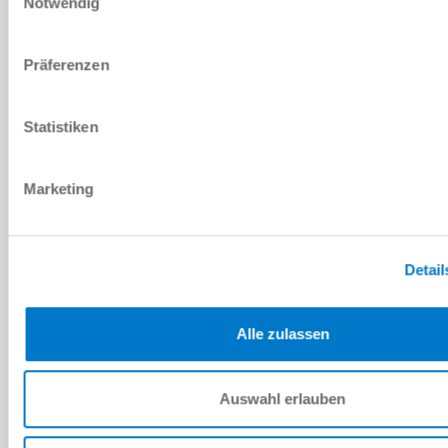
Notwendig
Herunterladen
Präferenzen
Statistiken
Ersatzteilstückliste
Herunterladen
Marketing
Detail
Montage- und Betriebsanleitung
Herunterladen
Alle zulassen
Auswahl erlauben