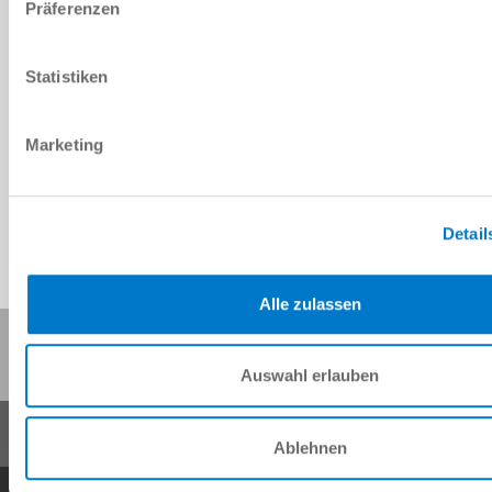
Präferenzen
Statistiken
Download CAD-Daten
Marketing
Herunterladen
Detail
Alle zulassen
Diese Seite teilen:
Auswahl erlauben
Ablehnen
AGB
Datenschutz
Impressum
Kontakt