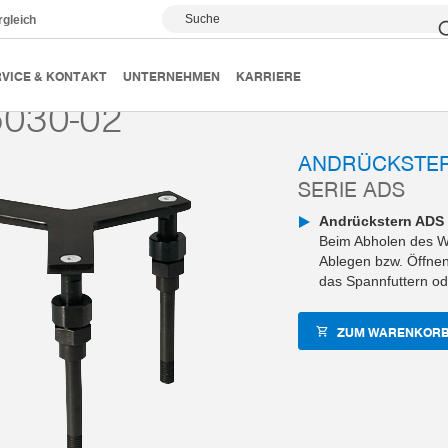
Suche
rgleich
k
Zubehör
ZUB-REF
ADS5030-02
VICE & KONTAKT
UNTERNEHMEN
KARRIERE
030-02
ANDRÜCKSTE
SERIE ADS
Andrückstern ADS
Beim Abholen des W
Ablegen bzw. Öffnen
das Spannfuttern od
ZUM WARENKORB