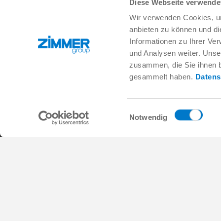
Diese Webseite verwende
Wir verwenden Cookies, um
+49 78 44 9139-0
info.de@zimmer-group.com
anbieten zu können und di
Informationen zu Ihrer Ve
und Analysen weiter. Unse
Branchen
Produkte
zusammen, die Sie ihnen b
Mobilität
Neuheiten
gesammelt haben.
Datens
Maschinen- und Anlagenbau
Komponenten
Konsumgüter
Systemlösungen
Logistik
Verfahrenstechnik
Einwilligungsauswahl
Life Science
SOFT CLOSE
Notwendig
Elektronik
Digital Services
Robotiklösungen
Produktfinder
SOFT CLOSE
Glossar & FAQ
MIM / Kunststoffteile
AGB
Datenschutz
Impressum
Kontakt