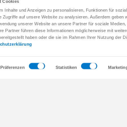
t Cookies
 Inhalte und Anzeigen zu personalisieren, Funktionen für sozia
e Zugriffe auf unsere Website zu analysieren. Außerdem geben w
rwendung unserer Website an unsere Partner für soziale Medien
re Partner führen diese Informationen möglicherweise mit weite
Service & Kontakt
Unternehmen
ereitgestellt haben oder die sie im Rahmen Ihrer Nutzung der D
Ansprechpartner weltweit
THE KNOW-HOW FACTORY
chutzerklärung
Service-Kontakt
Historie
Kontaktformular
Produktionsstandorte
Pre-Sales
Messen & Events
Service
News
Präferenzen
Statistiken
Marketin
Datenbereitstellung / Downloads
Qualitäts- Energie- und Umwe
Anfahrt
Awards
Presse
Verhaltenskodex
AGB