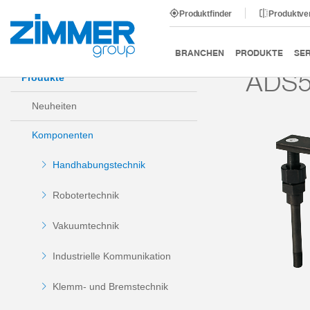
Produktfinder
Produktve
Start
Produkte
Komponenten
Handhabungstechni
BRANCHEN
PRODUKTE
SER
ADS5
Produkte
Neuheiten
Komponenten
Handhabungstechnik
Robotertechnik
Vakuumtechnik
Industrielle Kommunikation
Klemm- und Bremstechnik