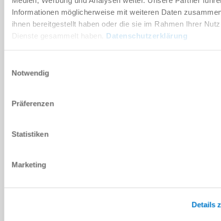
Medien, Werbung und Analysen weiter. Unsere Partner führe
Informationen möglicherweise mit weiteren Daten zusammen,
PLZ
*
ihnen bereitgestellt haben oder die sie im Rahmen Ihrer Nut
Dienste gesammelt haben.
Datenschutzerklärung
Bundesland
*
Einwilligungsauswahl
NACHRICHT
Notwendig
Nachricht
*
Präferenzen
Sicherheitsabfrage
Statistiken
Marketing
Ich habe die
Datenschutzerklärung
gelesen und akzeptiere
diese.
*
Details 
ANFRAGE SENDEN