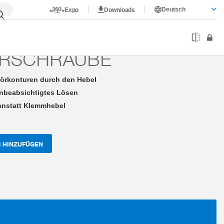
Deutsch
Expo
Downloads
Betätigung durch Zylinderschraube
ERSCHRAUBE
örkonturen durch den Hebel
nbeabsichtigtes Lösen
anstatt Klemmhebel
 HINZUFÜGEN