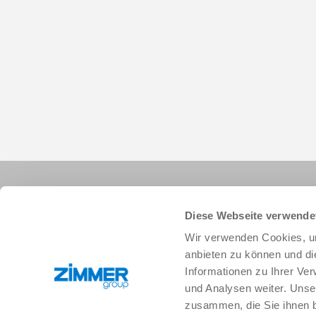
Diese Webseite verwende
Wir verwenden Cookies, um
anbieten zu können und di
Informationen zu Ihrer Ve
+49 78 44 9139-0
info.de@zimmer-group.com
und Analysen weiter. Unse
zusammen, die Sie ihnen b