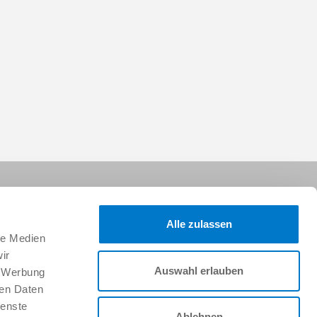
Alle zulassen
le Medien
ir
Auswahl erlauben
, Werbung
Folgen Sie uns:
ren Daten
ienste
Ablehnen