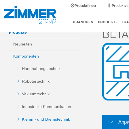
Produktfinder
Produktve
Start
Produkte
Komponenten
Klemm- und Bremst
BRANCHEN
PRODUKTE
SER
BETÄ
Produkte
Neuheiten
Komponenten
Handhabungstechnik
Robotertechnik
Vakuumtechnik
Industrielle Kommunikation
Klemm- und Bremstechnik
Anpa