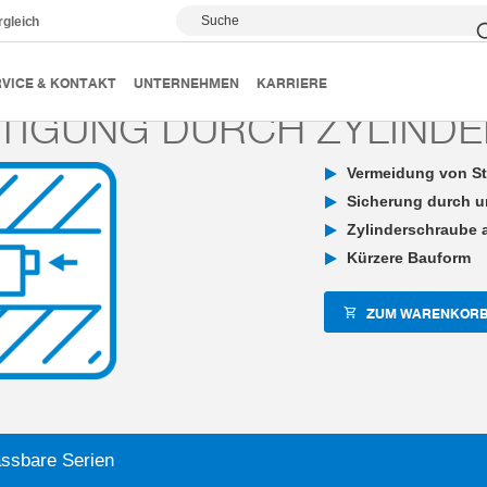
Suche
rgleich
echnik
Klemm- und Bremselemente
Individualisierungen
VICE & KONTAKT
UNTERNEHMEN
KARRIERE
TIGUNG DURCH ZYLIND
Vermeidung von St
Sicherung durch u
Zylinderschraube 
Kürzere Bauform
ZUM WARENKORB
ssbare Serien