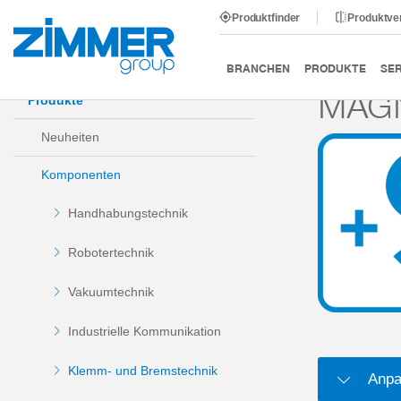
Produktfinder
Produktve
Start
Produkte
Komponenten
Klemm- und Bremst
BRANCHEN
PRODUKTE
SER
MAG
Produkte
Neuheiten
Komponenten
Handhabungstechnik
Robotertechnik
Vakuumtechnik
Industrielle Kommunikation
Klemm- und Bremstechnik
Anpa