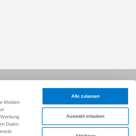
Alle zulassen
le Medien
ir
Auswahl erlauben
, Werbung
Folgen Sie uns:
ren Daten
ienste
Ablehnen