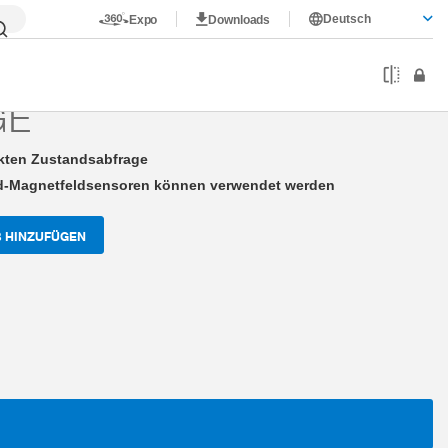
Deutsch
Expo
Downloads
Magnetfeldsensorabfrage
GE
ekten Zustandsabfrage
rd-Magnetfeldsensoren können verwendet werden
 HINZUFÜGEN