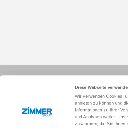
Diese Webseite verwende
Wir verwenden Cookies, um
anbieten zu können und di
Informationen zu Ihrer Ve
+49 78 44 9139-0
info.de@zimmer-group.com
und Analysen weiter. Unse
zusammen, die Sie ihnen b