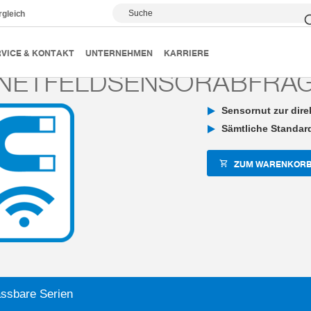
Suche
rgleich
echnik
Klemm- und Bremselemente
Individualisierungen
VICE & KONTAKT
UNTERNEHMEN
KARRIERE
NETFELDSENSORABFRA
Sensornut zur dir
Sämtliche Standa
ZUM WARENKORB
ssbare Serien