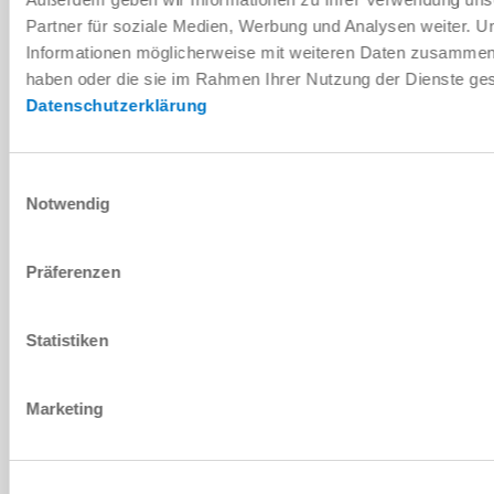
PDF-Datenblatt
Partner für soziale Medien, Werbung und Analysen weiter. U
Informationen möglicherweise mit weiteren Daten zusammen, d
Herunterladen
haben oder die sie im Rahmen Ihrer Nutzung der Dienste g
Datenschutzerklärung
Einwilligungsauswahl
Montage- und Betriebsanleitung
Notwendig
Herunterladen
Präferenzen
Statistiken
Download CAD-Daten
Marketing
Herunterladen