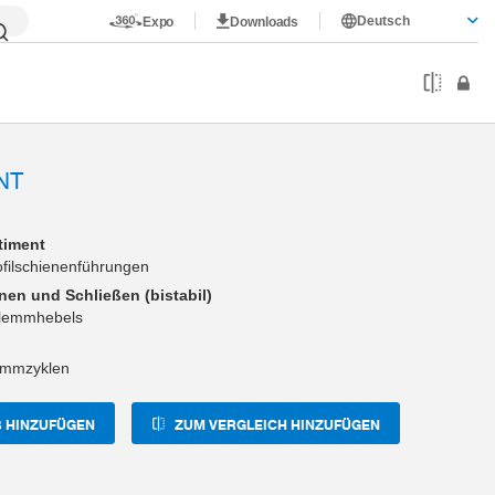
Deutsch
Expo
Downloads
05G
NT
timent
rofilschienenführungen
en und Schließen (bistabil)
Klemmhebels
lemmzyklen
 HINZUFÜGEN
ZUM VERGLEICH HINZUFÜGEN