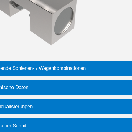
ende Schienen- / Wagenkombinationen
nische Daten
idualisierungen
au im Schnitt