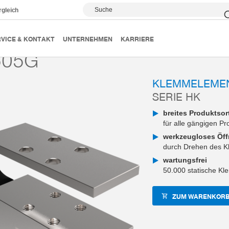
Suche
rgleich
echnik
Klemm- und Bremselemente
Serie HK
HK25
VICE & KONTAKT
UNTERNEHMEN
KARRIERE
505G
KLEMMELEME
SERIE HK
breites Produktsor
für alle gängigen P
werkzeugloses Öffn
durch Drehen des 
wartungsfrei
50.000 statische K
ZUM WARENKORB