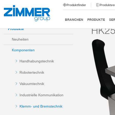
Produktfinder
Produktve
Start
Produkte
Komponenten
Klemm- und Bremst
BRANCHEN
PRODUKTE
SER
HK2
Produkte
Neuheiten
Komponenten
Handhabungstechnik
Robotertechnik
Vakuumtechnik
Industrielle Kommunikation
Klemm- und Bremstechnik