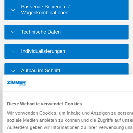
Passende Schienen- /
Wagenkombinationen
Technische Daten
Individualisierungen
Aufbau im Schnitt
Maßzeichnung
Diese Webseite verwendet Cookies
DOWNLOADS
Wir verwenden Cookies, um Inhalte und Anzeigen zu personal
soziale Medien anbieten zu können und die Zugriffe auf unse
Außerdem geben wir Informationen zu Ihrer Verwendung uns