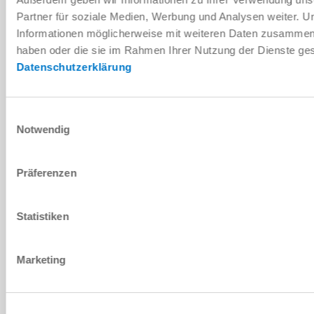
PDF-Datenblatt
Partner für soziale Medien, Werbung und Analysen weiter. U
Informationen möglicherweise mit weiteren Daten zusammen, d
Herunterladen
haben oder die sie im Rahmen Ihrer Nutzung der Dienste g
Datenschutzerklärung
Einwilligungsauswahl
Montage- und Betriebsanleitung
Notwendig
Herunterladen
Präferenzen
Statistiken
Download CAD-Daten
Marketing
Herunterladen