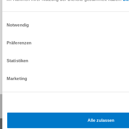
Herunterladen
Einwilligungsauswahl
Notwendig
Download CAD-Daten
Präferenzen
Herunterladen
Statistiken
Marketing
Diese Seite teilen:
Alle zulassen