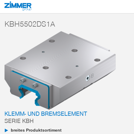
Start
Produkte
Komponenten
Klemm- und Bremstechnik
Klemm- und 
KBH5502DS1A
KLEMM- UND BREMSELEMENT
SERIE KBH
breites Produktsortiment