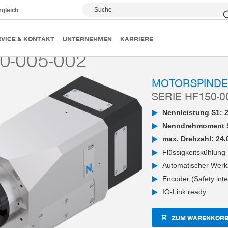
Suche
rgleich
Motorspindeln
Serie HF150-005
HF150-005-002
VICE & KONTAKT
UNTERNEHMEN
KARRIERE
0-005-002
MOTORSPINDE
SERIE HF150-0
Nennleistung S1: 
Nenndrehmoment S
max. Drehzahl: 24.
Flüssigkeitskühlung
Automatischer Wer
Encoder (Safety int
IO-Link ready
ZUM WARENKORB