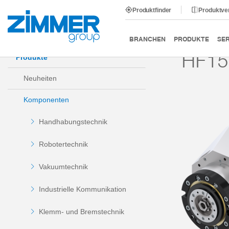
Produktfinder
Produktve
Start
Produkte
Komponenten
Maschinentechnik
BRANCHEN
PRODUKTE
SER
HF15
Produkte
Neuheiten
Komponenten
Handhabungstechnik
Robotertechnik
Vakuumtechnik
Industrielle Kommunikation
Klemm- und Bremstechnik