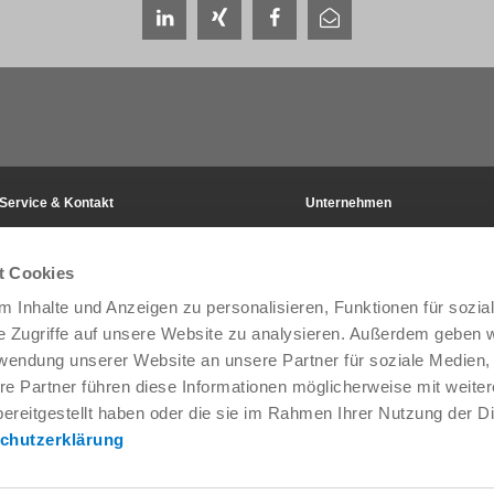
Service & Kontakt
Unternehmen
Ansprechpartner weltweit
THE KNOW-HOW FACTORY
Service-Kontakt
Historie
t Cookies
Kontaktformular
Produktionsstandorte
Pre-Sales
Messen & Events
 Inhalte und Anzeigen zu personalisieren, Funktionen für sozia
Service
News
e Zugriffe auf unsere Website zu analysieren. Außerdem geben w
Datenbereitstellung / Downloads
Qualitäts- Energie- und Umwe
rwendung unserer Website an unsere Partner für soziale Medien
Anfahrt
Awards
re Partner führen diese Informationen möglicherweise mit weite
Presse
Verhaltenskodex
ereitgestellt haben oder die sie im Rahmen Ihrer Nutzung der D
AGB
chutzerklärung