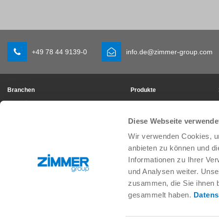
+49 78 44 9139-0
info.de@zimmer-group.com
Branchen
Produkte
Mobilität
Neuheiten
Maschinen- und Anlagenbau
Komponenten
Diese Webseite verwende
Konsumgüter
Systemlösungen
Logistik
Verfahrenstechnik
Wir verwenden Cookies, um
Life Science
SOFT CLOSE
anbieten zu können und di
Elektronik
Digital Services
Informationen zu Ihrer Ve
Robotiklösungen
Produktfinder
und Analysen weiter. Unse
SOFT CLOSE
Glossar & FAQ
zusammen, die Sie ihnen b
MIM / Kunststoffteile
gesammelt haben.
Datens