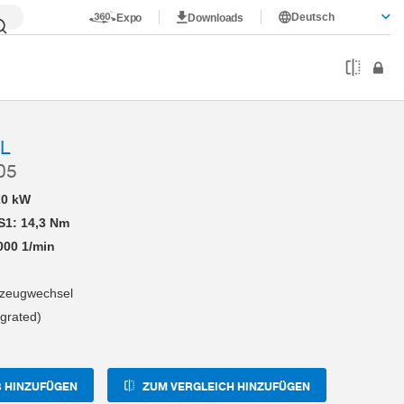
Deutsch
Expo
Downloads
L
05
20 kW
1: 14,3 Nm
000 1/min
kzeugwechsel
egrated)
 HINZUFÜGEN
ZUM VERGLEICH HINZUFÜGEN