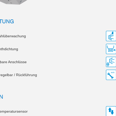
TTUNG
ahlüberwachung
nthdichtung
bare Anschlüsse
regelbar / Rückführung
N
emperatursensor