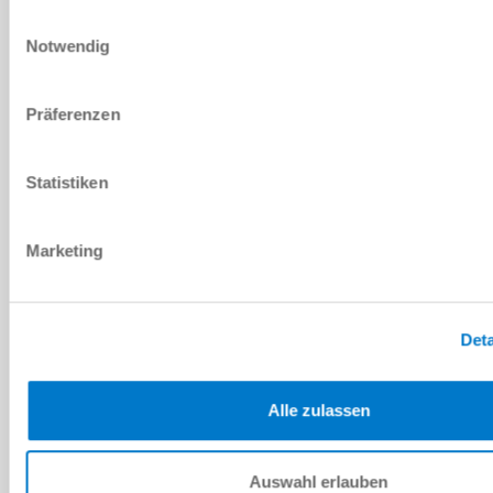
Herunterladen
Einwilligungsauswahl
Notwendig
Präferenzen
Ersatzteilstückliste
Statistiken
Herunterladen
Marketing
Montage- und Betriebsanleitung
Deta
Herunterladen
Alle zulassen
Auswahl erlauben