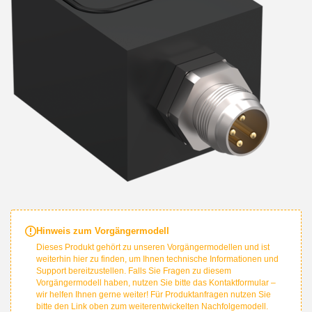
Hinweis zum Vorgängermodell
Dieses Produkt gehört zu unseren Vorgängermodellen und ist
weiterhin hier zu finden, um Ihnen technische Informationen und
Support bereitzustellen. Falls Sie Fragen zu diesem
Vorgängermodell haben, nutzen Sie bitte das Kontaktformular –
wir helfen Ihnen gerne weiter! Für Produktanfragen nutzen Sie
bitte den Link oben zum weiterentwickelten Nachfolgemodell.