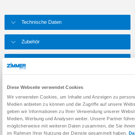
Technische Daten
Zubehör
Passendes Losteil
DOWNLOADS
Diese Webseite verwendet Cookies
Wir verwenden Cookies, um Inhalte und Anzeigen zu personal
Medien anbieten zu können und die Zugriffe auf unsere Web
PDF-Datenblatt
geben wir Informationen zu Ihrer Verwendung unserer Websit
Medien, Werbung und Analysen weiter. Unsere Partner führe
Herunterladen
möglicherweise mit weiteren Daten zusammen, die Sie ihnen b
im Rahmen Ihrer Nutzung der Dienste gesammelt haben.
Da