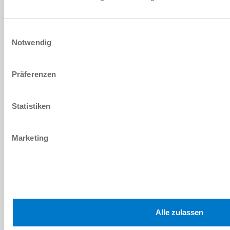
Einwilligungsauswahl
Ersatzteilstückliste
Notwendig
Herunterladen
Präferenzen
Statistiken
Montage- und Betriebsanleitung
Marketing
Herunterladen
Download CAD-Daten
Alle zulassen
Herunterladen