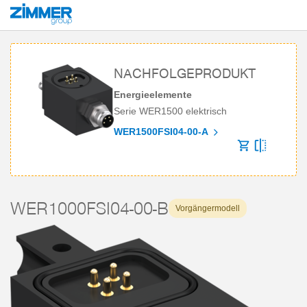
Start
Produkte
Komponenten
Robotertechnik
Energieelemente
S
NACHFOLGEPRODUKT
Energieelemente
Serie WER1500 elektrisch
WER1500FSI04-00-A
WER1000FSI04-00-B
Vorgängermodell