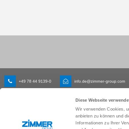
+49 78 44 9139-0
info.de@zimmer-group.com
Diese Webseite verwende
Branchen
Produkte
Wir verwenden Cookies, um
Mobilität
Neuheiten
anbieten zu können und di
Maschinen- und Anlagenbau
Komponenten
Informationen zu Ihrer Ve
Konsumgüter
Systemlösungen