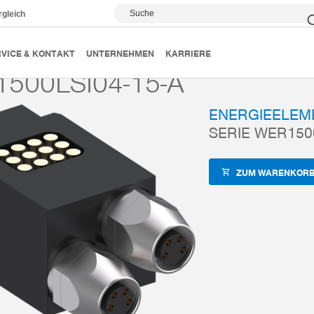
Suche
rgleich
Energieelemente
Serie WER1500 elektrisch
WER1500LS
VICE & KONTAKT
UNTERNEHMEN
KARRIERE
500LSI04-15-A
ENERGIEELEM
SERIE WER150
ZUM WARENKORB