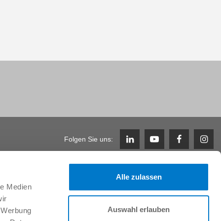
Folgen Sie uns:
Alle zulassen
Karriere
le Medien
Arbeiten im Team & Benefits
ir
Stellenangebote
Auswahl erlauben
, Werbung
Initiativbewerbung