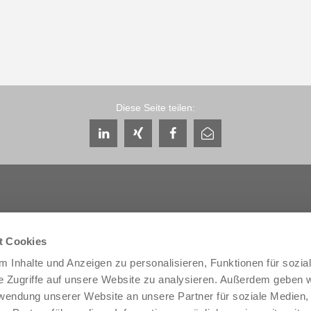
Diese Seite teilen:
t Cookies
Service & Kontakt
Unternehmen
 Inhalte und Anzeigen zu personalisieren, Funktionen für sozia
Ansprechpartner weltweit
THE KNOW-HOW FACTORY
e Zugriffe auf unsere Website zu analysieren. Außerdem geben w
Service-Kontakt
Historie
rwendung unserer Website an unsere Partner für soziale Medien
Kontaktformular
Produktionsstandorte