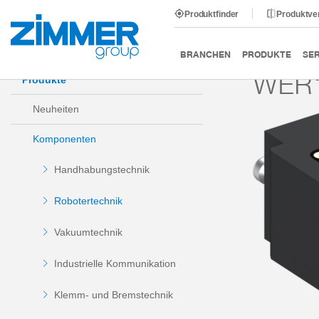
Produktfinder
Produktve
Start
Produkte
Komponenten
Robotertechnik
BRANCHEN
PRODUKTE
SER
WER1
Produkte
Neuheiten
Komponenten
Handhabungstechnik
Robotertechnik
Vakuumtechnik
Industrielle Kommunikation
Klemm- und Bremstechnik