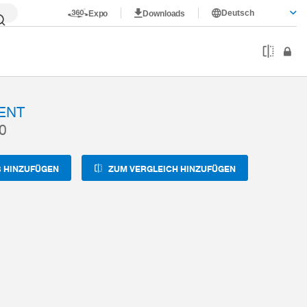
Deutsch
Expo
Downloads
I04-15-A
ENT
0
 HINZUFÜGEN
ZUM VERGLEICH HINZUFÜGEN