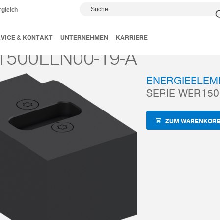
Suche
rgleich
Energieelemente
Serie WER1500 Schutz für das Festteil
VICE & KONTAKT
UNTERNEHMEN
KARRIERE
500LLN00-19-A
ENERGIEELEM
SERIE WER150
ZUM WARENKORB