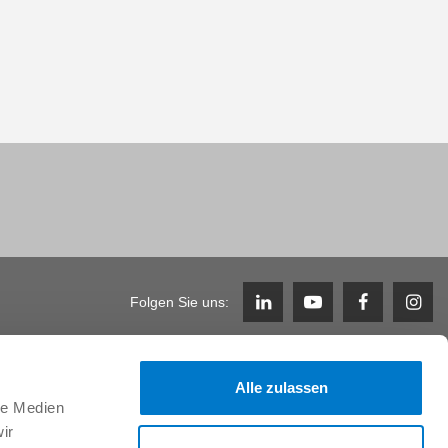
Folgen Sie uns:
Karriere
Alle zulassen
le Medien
Arbeiten im Team & Benefits
Stellenangebote
ir