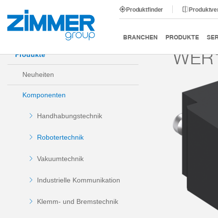
Produktfinder
Produktve
Start
Produkte
Komponenten
Robotertechnik
BRANCHEN
PRODUKTE
SER
WER1
Produkte
Neuheiten
Komponenten
Handhabungstechnik
Robotertechnik
Vakuumtechnik
Industrielle Kommunikation
Klemm- und Bremstechnik