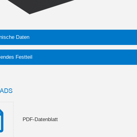
nische Daten
endes Festteil
ADS
PDF-Datenblatt