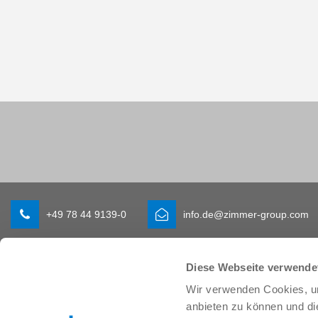
+49 78 44 9139-0
info.de@zimmer-group.com
Diese Webseite verwende
Branchen
Produkte
Wir verwenden Cookies, um
Mobilität
Neuheiten
Maschinen- und Anlagenbau
Komponenten
anbieten zu können und di