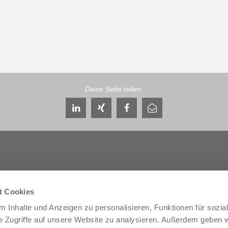
Diese Seite teilen:
t Cookies
Service & Kontakt
Unternehmen
 Inhalte und Anzeigen zu personalisieren, Funktionen für sozia
Ansprechpartner weltweit
THE KNOW-HOW FACTORY
Service-Kontakt
Historie
e Zugriffe auf unsere Website zu analysieren. Außerdem geben w