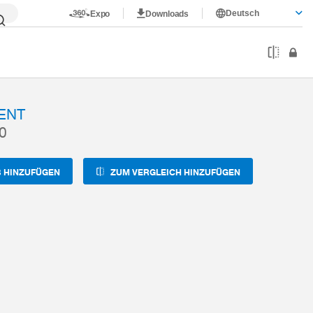
Deutsch
Expo
Downloads
WER1500LLN00-19-A
ENT
0
 HINZUFÜGEN
ZUM VERGLEICH HINZUFÜGEN