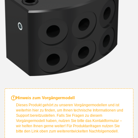
Hinweis zum Vorgängermodell
Dieses Produkt gehört zu unseren Vorgängermodellen und ist
weiterhin hier zu finden, um Ihnen technische Informationen und
Support bereitzustellen. Falls Sie Fragen zu diesem
Vorgängermodell haben, nutzen Sie bitte das Kontaktformular –
wir helfen Ihnen gerne weiter! Für Produktanfragen nutzen Sie
bitte den Link oben zum weiterentwickelten Nachfolgemodell.