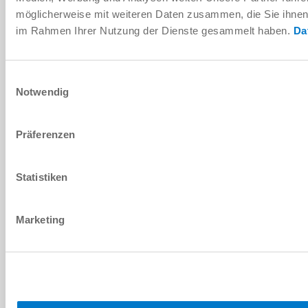
möglicherweise mit weiteren Daten zusammen, die Sie ihnen b
im Rahmen Ihrer Nutzung der Dienste gesammelt haben.
Da
Ersatzteilstückliste
Herunterladen
Einwilligungsauswahl
Notwendig
Präferenzen
Montage- und Betriebsanleitung
Statistiken
Herunterladen
Marketing
Download CAD-Daten
Herunterladen