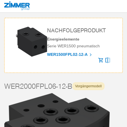
Start
Produkte
Komponenten
Robotertechnik
Energieelemente
S
NACHFOLGEPRODUKT
Energieelemente
Serie WER1500 pneumatisch
WER1500FPL02-12-A
WER2000FPL06-12-B
Vorgängermodell