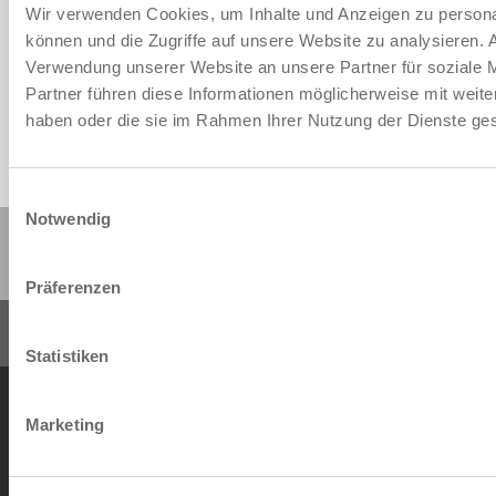
Download CAD-Daten
Wir verwenden Cookies, um Inhalte und Anzeigen zu personal
können und die Zugriffe auf unsere Website zu analysieren.
Herunterladen
Verwendung unserer Website an unsere Partner für soziale 
Partner führen diese Informationen möglicherweise mit weite
haben oder die sie im Rahmen Ihrer Nutzung der Dienste g
Einwilligungsauswahl
Notwendig
Diese Seite teilen:
Präferenzen
Statistiken
AGB
Datenschutz
Impressum
Kontakt
Marketing
Copyright © ZIMMER GROUP 2026