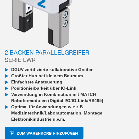
2-BACKEN-PARALLELGREIFER
SERIE LWR
DGUV zertifizierte kollaborative Greifer
Größter Hub bei kleinem Bauraum
Einfachste Ansteuerung
Positionierbarkeit über IO-Link
Verwendung in Kombination mit MATCH -
Robotermodulen (Digital I/O/IO-Link/RS485)
Optimal für Anwendungen wie z.B.
Medizintechnik/Laborautomation, Montage,
Elektronikindustrie u.v.m.
ZUM WARENKORB HINZUFÜGEN