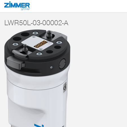
Start
Produkte
Komponenten
Robotertechnik
MATCH - End-of-Arm-E
LWR50L-03-00002-A