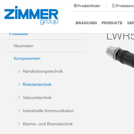
Produktfinder
Produktve
Start
Produkte
Komponenten
Robotertechnik
BRANCHEN
PRODUKTE
SER
LWR5
Produkte
Neuheiten
Komponenten
Handhabungstechnik
Robotertechnik
Vakuumtechnik
Industrielle Kommunikation
Klemm- und Bremstechnik