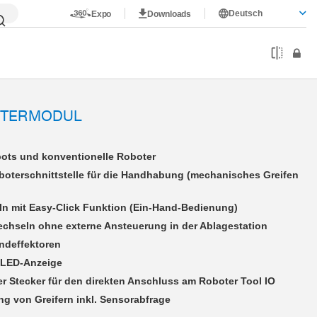
Deutsch
Expo
Downloads
ABB
LWR50F-21-01-A
OTERMODUL
bots und konventionelle Roboter
oboterschnittstelle für die Handhabung (mechanisches Greifen
n mit Easy-Click Funktion (Ein-Hand-Bedienung)
echseln ohne externe Ansteuerung in der Ablagestation
Endeffektoren
-LED-Anzeige
r Stecker für den direkten Anschluss am Roboter Tool IO
ng von Greifern inkl. Sensorabfrage