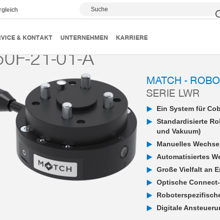
Suche
rgleich
MATCH - End-of-Arm-Ecosystem
MATCH - Robotermodul
VICE & KONTAKT
UNTERNEHMEN
KARRIERE
0F-21-01-A
MATCH - ROB
SERIE LWR
Ein System für Co
Standardisierte R
und Vakuum)
Manuelles Wechsel
Automatisiertes W
Große Vielfalt an 
Optische Connect
Roboterspezifische
Digitale Ansteueru