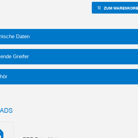
ZUM WARENKORB
nische Daten
ende Greifer
hör
ADS