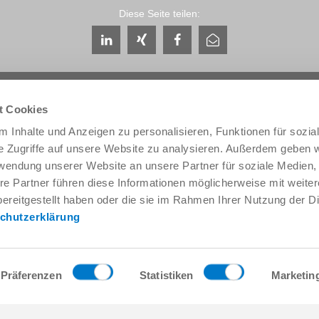
Diese Seite teilen:
t Cookies
 Inhalte und Anzeigen zu personalisieren, Funktionen für sozia
e Zugriffe auf unsere Website zu analysieren. Außerdem geben w
Service & Kontakt
Unternehmen
rwendung unserer Website an unsere Partner für soziale Medien
Ansprechpartner weltweit
THE KNOW-HOW FACTORY
re Partner führen diese Informationen möglicherweise mit weite
Service-Kontakt
Historie
ereitgestellt haben oder die sie im Rahmen Ihrer Nutzung der D
Kontaktformular
Produktionsstandorte
chutzerklärung
Pre-Sales
Messen & Events
Service
News
Datenbereitstellung / Downloads
Qualitäts- Energie- und Umwe
Anfahrt
Awards
Präferenzen
Statistiken
Marketin
Presse
Verhaltenskodex
AGB