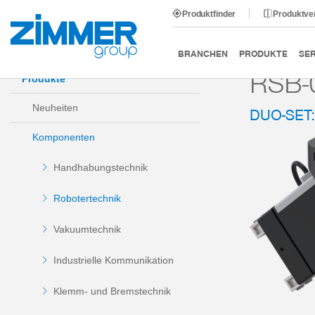
Produktfinder
Produktve
Start
Produkte
Komponenten
Robotertechnik
BRANCHEN
PRODUKTE
SER
RSB-
Produkte
Neuheiten
DUO-SET
Komponenten
Handhabungstechnik
Robotertechnik
Vakuumtechnik
Industrielle Kommunikation
Klemm- und Bremstechnik