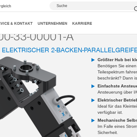
Suche
rgleich
Roboter-Sets
Roboterunabhängig
RSB-00-33-00001-A
VICE & KONTAKT
UNTERNEHMEN
KARRIERE
00-33-00001-A
: ELEKTRISCHER 2-BACKEN-PARALLELGREIF
Größter Hub bei k
Benötigen Sie einen
Teilespektrum fahren
beschränkt? Dann ist
Einfachste Ansteu
Ansteuerung über I/O
Elektrischer Betrie
Ideal für das Klein
verfügbar ist.
Mechanische Sel
Im Falle eines Stro
Sicherheit.