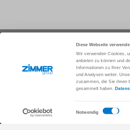
+49 78 44 9139-0
info.de@zimmer-group.com
Diese Webseite verwende
Wir verwenden Cookies, um
anbieten zu können und di
Branchen
Produkte
Informationen zu Ihrer Ve
Mobilität
Neuheiten
und Analysen weiter. Unse
Maschinen- und Anlagenbau
Komponenten
zusammen, die Sie ihnen b
Konsumgüter
Systemlösungen
gesammelt haben.
Datens
Logistik
Verfahrenstechnik
Life Science
SOFT CLOSE
Elektronik
Digital Services
Einwilligungsauswahl
Robotiklösungen
Produktfinder
Notwendig
SOFT CLOSE
Glossar & FAQ
MIM / Kunststoffteile