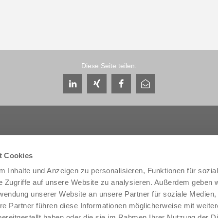
Diese Seite teilen:
t Cookies
Service & Kontakt
Unternehmen
 Inhalte und Anzeigen zu personalisieren, Funktionen für sozia
Ansprechpartner weltweit
THE KNOW-HOW FACTORY
e Zugriffe auf unsere Website zu analysieren. Außerdem geben w
Service-Kontakt
Historie
rwendung unserer Website an unsere Partner für soziale Medien
Kontaktformular
Produktionsstandorte
re Partner führen diese Informationen möglicherweise mit weite
Pre-Sales
Messen & Events
ereitgestellt haben oder die sie im Rahmen Ihrer Nutzung der D