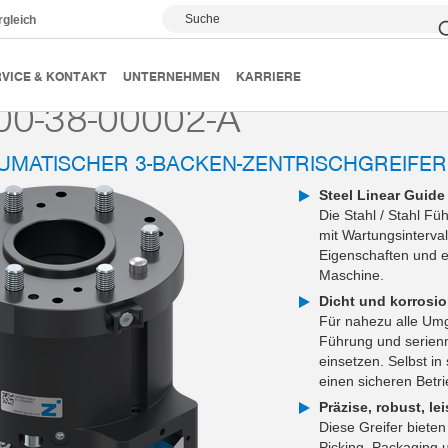
Suche
rgleich
Roboter-Sets
Roboterunabhängig
RSB-00-38-00002-A
VICE & KONTAKT
UNTERNEHMEN
KARRIERE
00-38-00002-A
EUMATISCHER 3-BACKEN-ZENTRISCHGREIFER
Steel Linear Guid
Die Stahl / Stahl Fü
mit Wartungsinterval
Eigenschaften und er
Maschine.
Dicht und korrosio
Für nahezu alle Umg
Führung und serienm
einsetzen. Selbst i
einen sicheren Betri
Präzise, robust, l
Diese Greifer biete
Picking, Packaging 