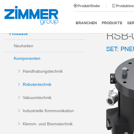
Produktfinder
Produktve
Start
Produkte
Komponenten
Robotertechnik
BRANCHEN
PRODUKTE
SER
RSB-
Produkte
Neuheiten
SET: PN
Komponenten
Handhabungstechnik
Robotertechnik
Vakuumtechnik
Industrielle Kommunikation
Klemm- und Bremstechnik