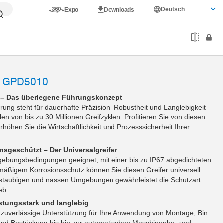
Deutsch
Expo
Downloads
 GPD5010
e – Das überlegene Führungskonzept
hrung steht für dauerhafte Präzision, Robustheit und Langlebigkeit
len von bis zu 30 Millionen Greifzyklen. Profitieren Sie von diesen
höhen Sie die Wirtschaftlichkeit und Prozesssicherheit Ihrer
nsgeschützt – Der Universalgreifer
ebungsbedingungen geeignet, mit einer bis zu IP67 abgedichteten
äßigem Korrosionsschutz können Sie diesen Greifer universell
n staubigen und nassen Umgebungen gewährleistet die Schutzart
eb.
eistungsstark und langlebig
n zuverlässige Unterstützung für Ihre Anwendung von Montage, Bin
und Bestückung bis hin zur automatischen Maschinenbe- und