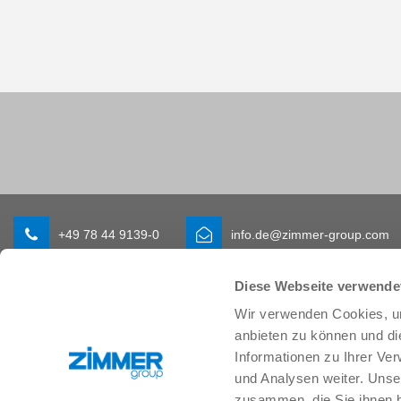
+49 78 44 9139-0
info.de@zimmer-group.com
Diese Webseite verwende
Branchen
Produkte
Wir verwenden Cookies, um
Mobilität
Neuheiten
anbieten zu können und di
Maschinen- und Anlagenbau
Komponenten
Informationen zu Ihrer Ve
Konsumgüter
Systemlösungen
und Analysen weiter. Unse
Logistik
Verfahrenstechnik
zusammen, die Sie ihnen b