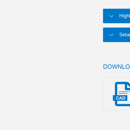
Highl
Setar
DOWNLO