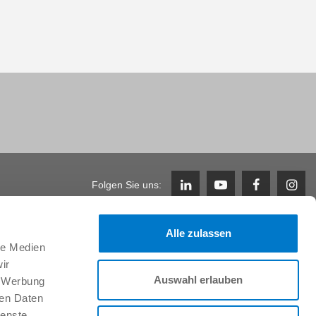
Folgen Sie uns:
Alle zulassen
Karriere
le Medien
Arbeiten im Team & Benefits
ir
Stellenangebote
Auswahl erlauben
, Werbung
Initiativbewerbung
ren Daten
Studenten
ienste