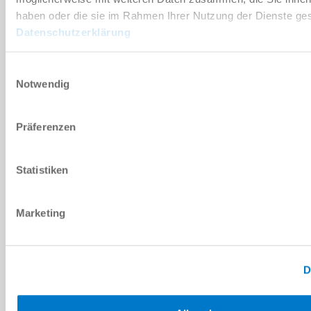
PDF-Datenblatt
haben oder die sie im Rahmen Ihrer Nutzung der Dienste g
Datenschutzerklärung
Herunterladen
Einwilligungsauswahl
Notwendig
Ersatzteilstückliste
Präferenzen
Herunterladen
Statistiken
Marketing
Montage- und Betriebsanleitung
Herunterladen
D