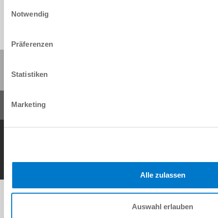
Einwilligungsauswahl
Notwendig
Präferenzen
Diese Seite teilen:
Statistiken
Marketing
AGB
Datenschutz
Impressum
Kontakt
Copyright © ZIMMER GROUP 2026
Alle zulassen
Auswahl erlauben