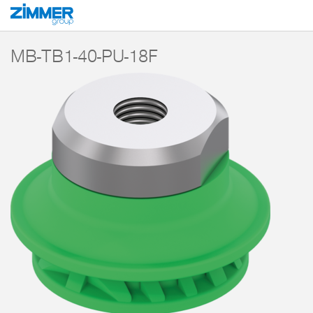
Start
Produkte
Komponenten
Vakuumtechnik
Magic Cups
Falten
MB-TB1-40-PU-18F