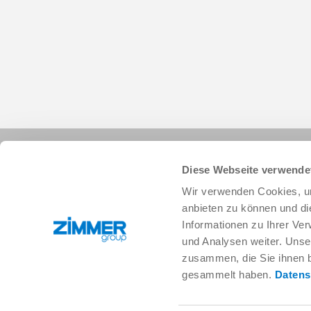
Diese Webseite verwende
Wir verwenden Cookies, um
anbieten zu können und di
Informationen zu Ihrer Ve
+49 78 44 9139-0
info.de@zimmer-group.com
und Analysen weiter. Unse
zusammen, die Sie ihnen b
gesammelt haben.
Datens
Branchen
Produkte