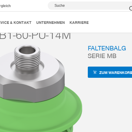
Suche
rgleich
Magic Cups
Faltenbalge
Serie MB
MB-TB1-60-PU
VICE & KONTAKT
UNTERNEHMEN
KARRIERE
B1-60-PU-14M
FALTENBALG
SERIE MB
ZUM WARENKORB