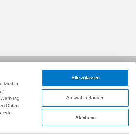
Alle zulassen
le Medien
ir
Auswahl erlauben
, Werbung
Folgen Sie uns:
ren Daten
ienste
Ablehnen
Karriere