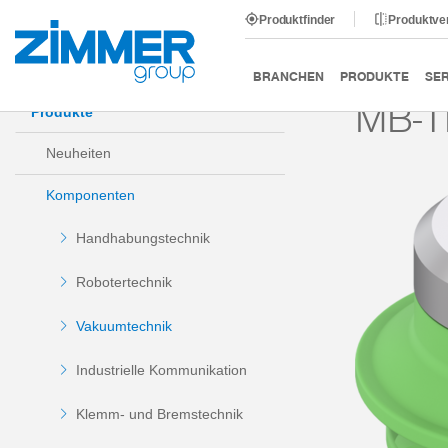
Produktfinder
Produktve
Start
Produkte
Komponenten
Vakuumtechnik
BRANCHEN
PRODUKTE
SER
MB-T
Produkte
Neuheiten
Komponenten
Handhabungstechnik
Robotertechnik
Vakuumtechnik
Industrielle Kommunikation
Klemm- und Bremstechnik