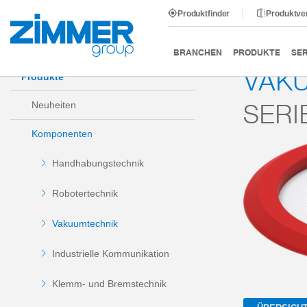
Produktfinder
Produktve
Start
Produkte
Komponenten
Vakuumtechnik
BRANCHEN
PRODUKTE
SER
VAKU
Produkte
SERI
Neuheiten
Komponenten
Handhabungstechnik
Robotertechnik
Vakuumtechnik
Industrielle Kommunikation
Klemm- und Bremstechnik