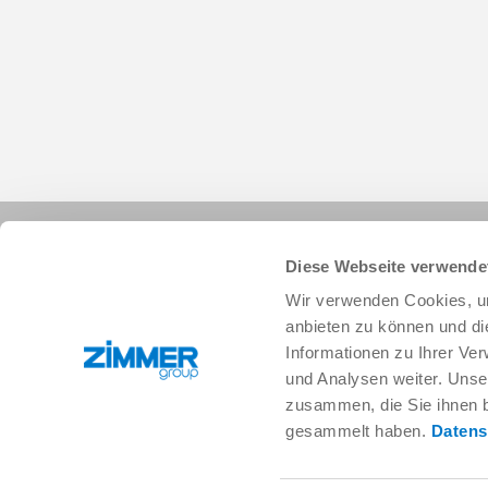
Diese Webseite verwende
Wir verwenden Cookies, um
anbieten zu können und di
Informationen zu Ihrer Ve
+49 78 44 9139-0
info.de@zimmer-group.com
und Analysen weiter. Unse
zusammen, die Sie ihnen b
gesammelt haben.
Datens
Branchen
Produkte