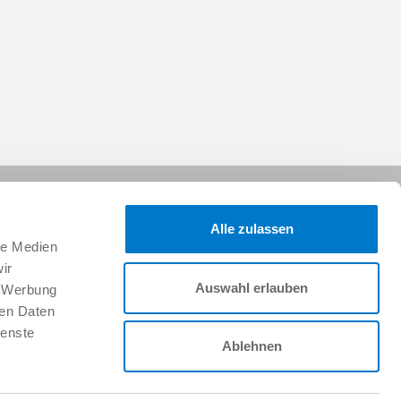
Alle zulassen
le Medien
ir
Auswahl erlauben
, Werbung
Folgen Sie uns:
ren Daten
ienste
Ablehnen
Karriere