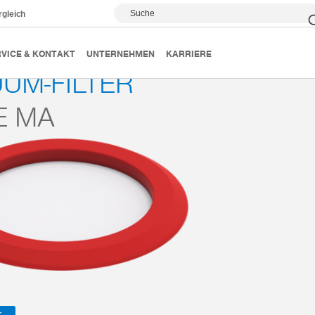
Suche
rgleich
Magic Cups
Filterelemente
Serie MA
VICE & KONTAKT
UNTERNEHMEN
KARRIERE
UM-FILTER
E MA