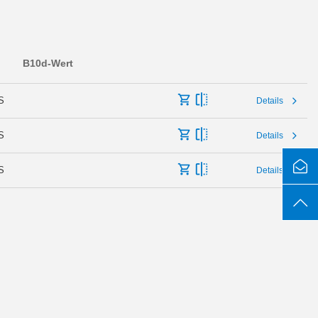
B10d-Wert
S
Details
S
Details
S
Details