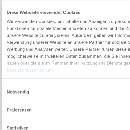
45 [mm]
Diese Webseite verwendet Cookies
Wir verwenden Cookies, um Inhalte und Anzeigen zu persona
Silikon lebensmittelecht
Funktionen für soziale Medien anbieten zu können und die Zug
unsere Website zu analysieren. Außerdem geben wir Informat
30
Verwendung unserer Website an unsere Partner für soziale 
Werbung und Analysen weiter. Unsere Partner führen diese 
XP
möglicherweise mit weiteren Daten zusammen, die Sie ihnen 
haben oder die sie im Rahmen Ihrer Nutzung der Dienste g
ML-XP45-W5
Datenschutzerklärung
45 [mm]
Einwilligungsauswahl
Notwendig
Silikon lebensmittelecht
50
Präferenzen
XP
Statistiken