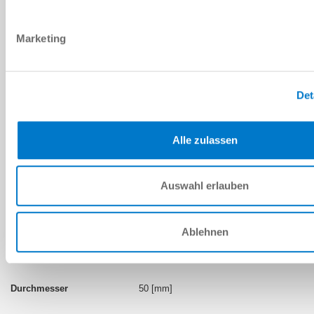
Marketing
DURCHMESSER: 50
ML-XP50-N6
Det
50 [mm]
Alle zulassen
NBR
60
Auswahl erlauben
XP
Ablehnen
ML-XP50-S3
50 [mm]