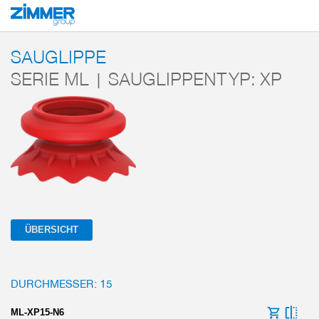
Start
Produkte
Komponenten
Vakuumtechnik
Magic Cups
Saugli
SAUGLIPPE
SERIE ML | SAUGLIPPENTYP: XP
ÜBERSICHT
DURCHMESSER: 15
ML-XP15-N6