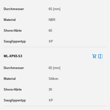
65 [mm]
NBR
60
XP
ML-XP65-S3
65 [mm]
Silikon
30
XP