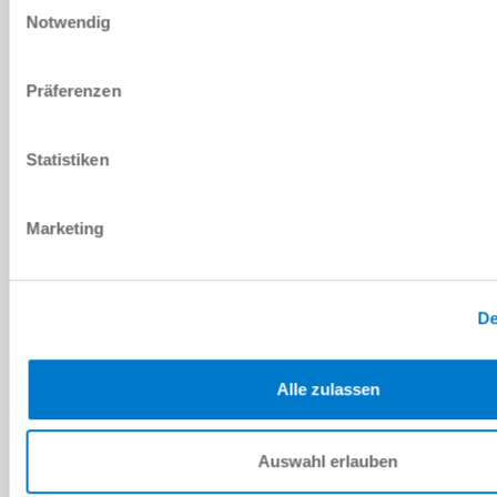
Notwendig
MS-MS40-D2
40 [mm]
Präferenzen
LABS / REACH / RoHS
Statistiken
Marketing
MS-MS40-G
40 [mm]
De
LABS / REACH / RoHS
Alle zulassen
Auswahl erlauben
MS-MS60-A