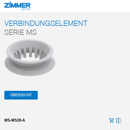
Start
Produkte
Komponenten
Vakuumtechnik
Magic Cups
Verbi
VERBINDUNGSELEMENT
SERIE MS
ÜBERSICHT
MS-MS20-A