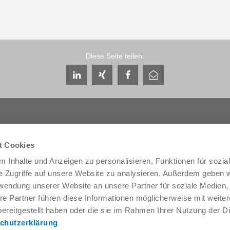
Diese Seite teilen:
t Cookies
 Inhalte und Anzeigen zu personalisieren, Funktionen für sozia
Service & Kontakt
Unternehmen
e Zugriffe auf unsere Website zu analysieren. Außerdem geben w
Ansprechpartner weltweit
THE KNOW-HOW FACTORY
rwendung unserer Website an unsere Partner für soziale Medien
Service-Kontakt
Historie
re Partner führen diese Informationen möglicherweise mit weite
Kontaktformular
Produktionsstandorte
Pre-Sales
Messen & Events
ereitgestellt haben oder die sie im Rahmen Ihrer Nutzung der D
Service
News
chutzerklärung