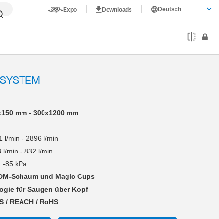
Deutsch
Expo
Downloads
FSYSTEM
150 mm - 300x1200 mm
 l/min - 2896 l/min
 l/min - 832 l/min
: -85 kPa
PDM-Schaum und Magic Cups
ogie für Saugen über Kopf
S / REACH / RoHS