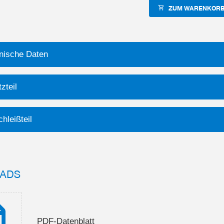
ZUM WARENKORB
nische Daten
zteil
hleißteil
ADS
PDF-Datenblatt