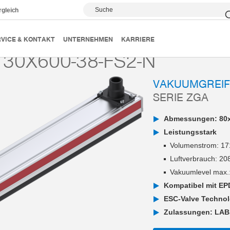
Suche
rgleich
Vakuumgreifsysteme
Serie ZGA
ZGA130X600-38-FS2-N
VICE & KONTAKT
UNTERNEHMEN
KARRIERE
30X600-38-FS2-N
VAKUUMGREI
SERIE ZGA
Abmessungen: 80x
Leistungsstark
Volumenstrom: 171
Luftverbrauch: 208
Vakuumlevel max.
Kompatibel mit E
ESC-Valve Technol
Zulassungen: LAB