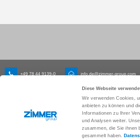
+49 78 44 9139-0
info.de@zimmer-group.com
Diese Webseite verwende
Wir verwenden Cookies, um
Branchen
Produkte
anbieten zu können und di
Mobilität
Neuheiten
Informationen zu Ihrer Ve
Maschinen- und Anlagenbau
Komponenten
und Analysen weiter. Unse
Konsumgüter
Systemlösungen
Logistik
Verfahrenstechnik
zusammen, die Sie ihnen b
Life Science
SOFT CLOSE
gesammelt haben.
Datens