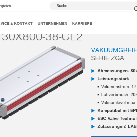
Suche
rgleich
Vakuumgreifsysteme
Serie ZGA
ZGA130X800-38-CL2
VICE & KONTAKT
UNTERNEHMEN
KARRIERE
30X800-38-CL2
VAKUUMGREI
SERIE ZGA
Abmessungen: 80x
Leistungsstark
Volumenstrom: 171
Luftverbrauch: 208
Vakuumlevel max.
Kompatibel mit E
ESC-Valve Technol
Zulassungen: LAB