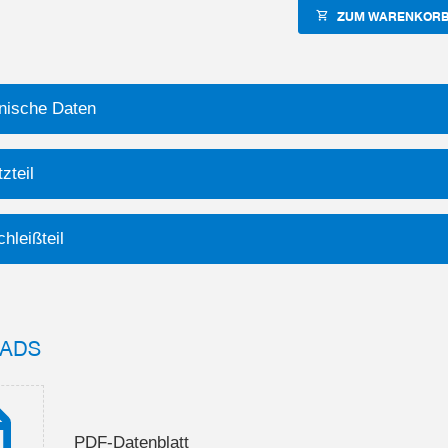
ZUM WARENKORB
nische Daten
zteil
hleißteil
ADS
PDF-Datenblatt