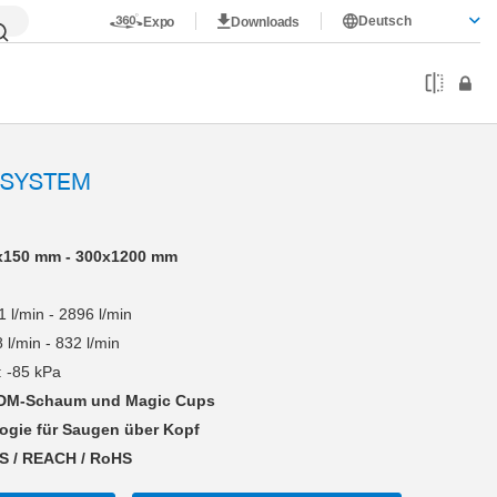
Deutsch
Expo
Downloads
FSYSTEM
150 mm - 300x1200 mm
 l/min - 2896 l/min
 l/min - 832 l/min
: -85 kPa
PDM-Schaum und Magic Cups
ogie für Saugen über Kopf
S / REACH / RoHS