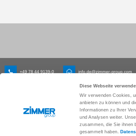
+49 78 44 9139-0
info.de@zimmer-group.com
Diese Webseite verwende
Wir verwenden Cookies, um
Branchen
Produkte
anbieten zu können und di
Mobilität
Neuheiten
Informationen zu Ihrer Ve
Maschinen- und Anlagenbau
Komponenten
und Analysen weiter. Unse
Konsumgüter
Systemlösungen
Logistik
Verfahrenstechnik
zusammen, die Sie ihnen b
Life Science
SOFT CLOSE
gesammelt haben.
Datens