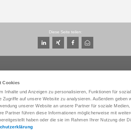
Diese Seite teilen:
t Cookies
 Inhalte und Anzeigen zu personalisieren, Funktionen für sozia
Service & Kontakt
Unternehmen
e Zugriffe auf unsere Website zu analysieren. Außerdem geben w
Ansprechpartner weltweit
THE KNOW-HOW FACTORY
rwendung unserer Website an unsere Partner für soziale Medien
Service-Kontakt
Historie
re Partner führen diese Informationen möglicherweise mit weite
Kontaktformular
Produktionsstandorte
Pre-Sales
Messen & Events
ereitgestellt haben oder die sie im Rahmen Ihrer Nutzung der D
Service
News
chutzerklärung