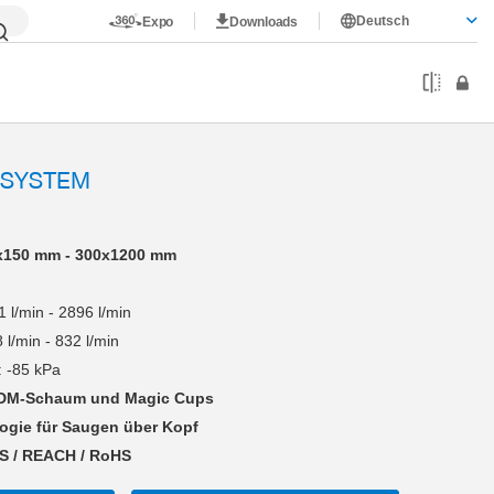
Deutsch
Expo
Downloads
FSYSTEM
150 mm - 300x1200 mm
 l/min - 2896 l/min
 l/min - 832 l/min
: -85 kPa
PDM-Schaum und Magic Cups
ogie für Saugen über Kopf
S / REACH / RoHS