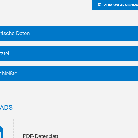
ZUM WARENKORB
nische Daten
zteil
hleißteil
ADS
PDF-Datenblatt