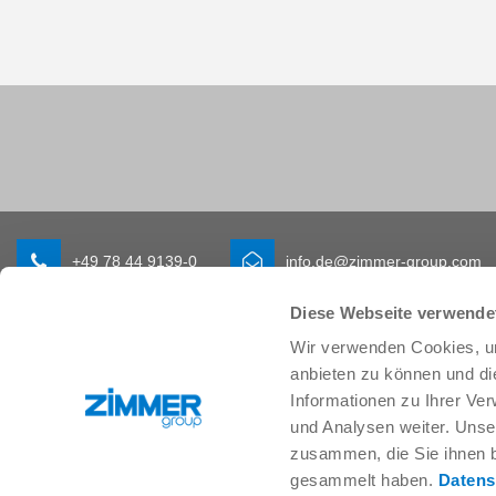
+49 78 44 9139-0
info.de@zimmer-group.com
Diese Webseite verwende
Wir verwenden Cookies, um
Branchen
Produkte
anbieten zu können und di
Mobilität
Neuheiten
Informationen zu Ihrer Ve
Maschinen- und Anlagenbau
Komponenten
und Analysen weiter. Unse
Konsumgüter
Systemlösungen
Logistik
Verfahrenstechnik
zusammen, die Sie ihnen b
Life Science
SOFT CLOSE
gesammelt haben.
Datens