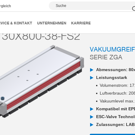
Suche
rgleich
Vakuumgreifsysteme
Serie ZGA
ZGA130X800-38-FS2
VICE & KONTAKT
UNTERNEHMEN
KARRIERE
30X800-38-FS2
VAKUUMGREI
SERIE ZGA
Abmessungen: 80x
Leistungsstark
Volumenstrom: 171
Luftverbrauch: 208
Vakuumlevel max.
Kompatibel mit E
ESC-Valve Technol
Zulassungen: LAB