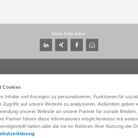
Diese Seite teilen:
t Cookies
 Inhalte und Anzeigen zu personalisieren, Funktionen für sozia
Service & Kontakt
Unternehmen
e Zugriffe auf unsere Website zu analysieren. Außerdem geben w
Ansprechpartner weltweit
THE KNOW-HOW FACTORY
rwendung unserer Website an unsere Partner für soziale Medien
Service-Kontakt
Historie
re Partner führen diese Informationen möglicherweise mit weite
Kontaktformular
Produktionsstandorte
Pre-Sales
Messen & Events
ereitgestellt haben oder die sie im Rahmen Ihrer Nutzung der D
Service
News
chutzerklärung