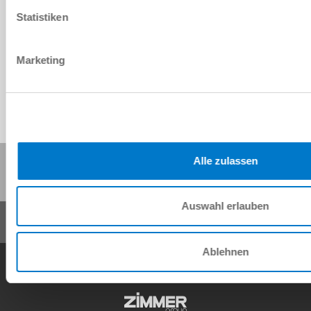
Statistiken
Download CAD-Daten
Herunterladen
Marketing
Diese Seite teilen:
Alle zulassen
Auswahl erlauben
Ablehnen
AGB
Datenschutz
Impressum
Kontakt
Copyright © ZIMMER GROUP 2026