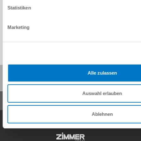
Statistiken
Download CAD-Daten
Herunterladen
Marketing
Diese Seite teilen:
Alle zulassen
Auswahl erlauben
Ablehnen
AGB
Datenschutz
Impressum
Kontakt
Copyright © ZIMMER GROUP 2026