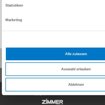
Statistiken
Download CAD-Daten
Herunterladen
Marketing
Diese Seite teilen:
Alle zulassen
Auswahl erlauben
Ablehnen
AGB
Datenschutz
Impressum
Kontakt
Copyright © ZIMMER GROUP 2026