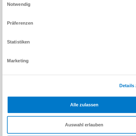
Ich habe die
Datenschutzerklärung
gelesen und akzeptiere
Notwendig
diese.
*
Präferenzen
ANFRAGE SENDEN
Statistiken
Technische Daten
Marketing
DOWNLOADS
Details
Alle zulassen
PDF-Datenblatt
Herunterladen
Auswahl erlauben