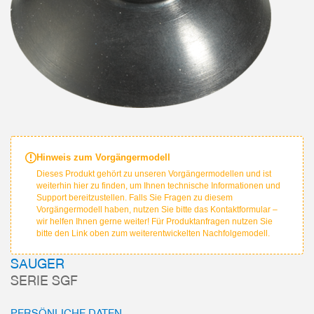
Hinweis zum Vorgängermodell
Dieses Produkt gehört zu unseren Vorgängermodellen und ist
weiterhin hier zu finden, um Ihnen technische Informationen und
Support bereitzustellen. Falls Sie Fragen zu diesem
Vorgängermodell haben, nutzen Sie bitte das Kontaktformular –
wir helfen Ihnen gerne weiter! Für Produktanfragen nutzen Sie
bitte den Link oben zum weiterentwickelten Nachfolgemodell.
SAUGER
SERIE SGF
PERSÖNLICHE DATEN