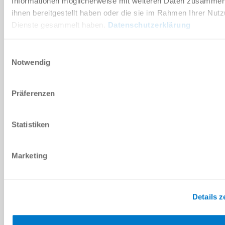
Informationen möglicherweise mit weiteren Daten zusammen,
NACHRICHT
ihnen bereitgestellt haben oder die sie im Rahmen Ihrer Nut
Nachricht
*
Dienste gesammelt haben.
Datenschutzerklärung
Einwilligungsauswahl
Sicherheitsabfrage
Notwendig
Präferenzen
Ich habe die
Datenschutzerklärung
gelesen und akzeptiere
diese.
*
Statistiken
ANFRAGE SENDEN
Marketing
Details z
Technische Daten