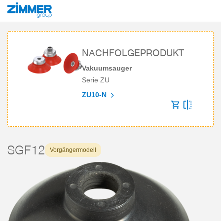
Start
Produkte
Komponenten
Vakuumtechnik
Vakuumsauger
Ser
NACHFOLGEPRODUKT
Vakuumsauger
Serie ZU
ZU10-N
SGF12
Vorgängermodell