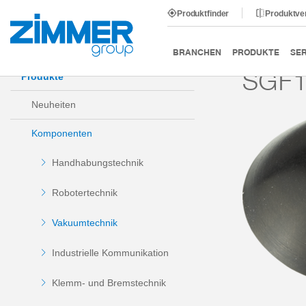
Produktfinder
Produktve
Start
Produkte
Komponenten
Vakuumtechnik
BRANCHEN
PRODUKTE
SER
SGF1
Produkte
Neuheiten
Komponenten
Handhabungstechnik
Robotertechnik
Vakuumtechnik
Industrielle Kommunikation
Klemm- und Bremstechnik