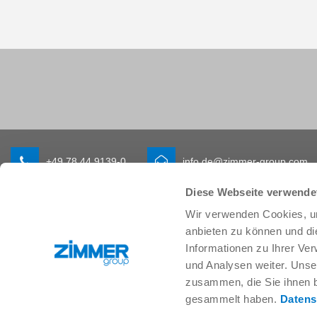
+49 78 44 9139-0
info.de@zimmer-group.com
Diese Webseite verwende
Wir verwenden Cookies, um
Branchen
Produkte
anbieten zu können und di
Mobilität
Neuheiten
Informationen zu Ihrer Ve
Maschinen- und Anlagenbau
Komponenten
und Analysen weiter. Unse
Konsumgüter
Systemlösungen
zusammen, die Sie ihnen b
Logistik
Verfahrenstechnik
gesammelt haben.
Datens
Life Science
SOFT CLOSE
Elektronik
Digital Services