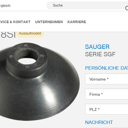
Suche
rgleich
Vakuumsauger
Serie SGF
SGF18SI
VICE & KONTAKT
UNTERNEHMEN
KARRIERE
8SI
Auslaufmodell
SAUGER
SERIE SGF
PERSÖNLICHE DA
Vorname
*
Firma
*
PLZ
*
NACHRICHT