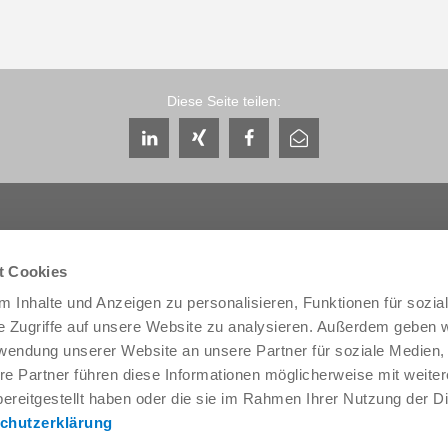
Diese Seite teilen:
t Cookies
 Inhalte und Anzeigen zu personalisieren, Funktionen für sozia
Service & Kontakt
Unternehmen
e Zugriffe auf unsere Website zu analysieren. Außerdem geben w
Ansprechpartner weltweit
THE KNOW-HOW FACTORY
rwendung unserer Website an unsere Partner für soziale Medien
Service-Kontakt
Historie
re Partner führen diese Informationen möglicherweise mit weite
Kontaktformular
Produktionsstandorte
ereitgestellt haben oder die sie im Rahmen Ihrer Nutzung der D
Pre-Sales
Messen & Events
chutzerklärung
Service
News
Datenbereitstellung / Downloads
Qualitäts- Energie- und Umwe