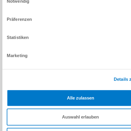
Notwendig
Ich habe die
Datenschutzerklärung
gelesen und akzeptiere
diese.
*
Präferenzen
ANFRAGE SENDEN
Statistiken
Marketing
Technische Daten
DOWNLOADS
Details 
Alle zulassen
PDF-Datenblatt
Herunterladen
Auswahl erlauben