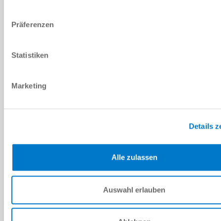
Ich habe die
Datenschutzerklärung
gelesen und akzeptiere
diese.
*
Präferenzen
ANFRAGE SENDEN
Statistiken
Marketing
Technische Daten
Details z
DOWNLOADS
Alle zulassen
PDF-Datenblatt
Auswahl erlauben
Herunterladen