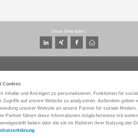
Diese Seite teilen:
t Cookies
 Inhalte und Anzeigen zu personalisieren, Funktionen für sozia
Service & Kontakt
Unternehmen
e Zugriffe auf unsere Website zu analysieren. Außerdem geben w
Ansprechpartner weltweit
THE KNOW-HOW FACTORY
rwendung unserer Website an unsere Partner für soziale Medien
Service-Kontakt
Historie
re Partner führen diese Informationen möglicherweise mit weite
Kontaktformular
Produktionsstandorte
ereitgestellt haben oder die sie im Rahmen Ihrer Nutzung der D
Pre-Sales
Messen & Events
chutzerklärung
Service
News
Datenbereitstellung / Downloads
Qualitäts- Energie- und Umwe