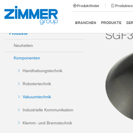
Produktfinder
Produktve
Start
Produkte
Komponenten
Vakuumtechnik
BRANCHEN
PRODUKTE
SER
SGF
Produkte
Neuheiten
Komponenten
Handhabungstechnik
Robotertechnik
Vakuumtechnik
Industrielle Kommunikation
Klemm- und Bremstechnik