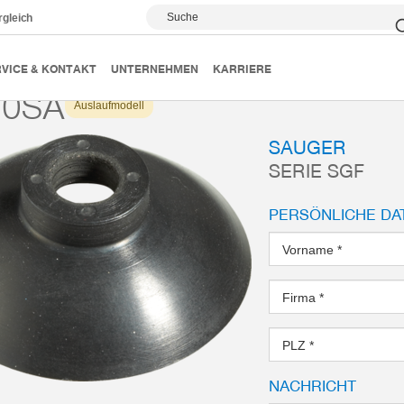
Suche
rgleich
Vakuumsauger
Serie SGF
SGF30SA
VICE & KONTAKT
UNTERNEHMEN
KARRIERE
30SA
Auslaufmodell
SAUGER
SERIE SGF
PERSÖNLICHE DA
Vorname
*
Firma
*
PLZ
*
NACHRICHT