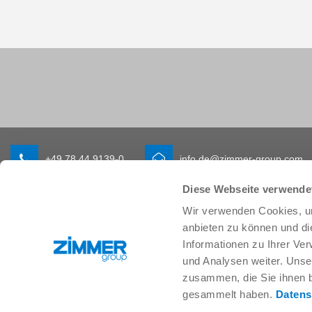
+49 78 44 9139-0
info.de@zimmer-group.com
Diese Webseite verwende
Wir verwenden Cookies, um
Branchen
Produkte
anbieten zu können und di
Mobilität
Neuheiten
Informationen zu Ihrer Ve
Maschinen- und Anlagenbau
Komponenten
und Analysen weiter. Unse
Konsumgüter
Systemlösungen
zusammen, die Sie ihnen b
Logistik
Verfahrenstechnik
gesammelt haben.
Datens
Life Science
SOFT CLOSE
Elektronik
Digital Services