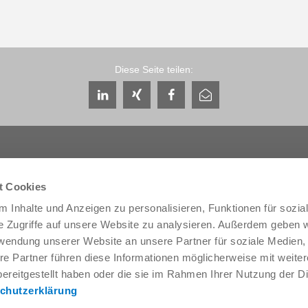
Diese Seite teilen:
t Cookies
 Inhalte und Anzeigen zu personalisieren, Funktionen für sozia
Service & Kontakt
Unternehmen
e Zugriffe auf unsere Website zu analysieren. Außerdem geben w
Ansprechpartner weltweit
THE KNOW-HOW FACTORY
rwendung unserer Website an unsere Partner für soziale Medien
Service-Kontakt
Historie
re Partner führen diese Informationen möglicherweise mit weite
Kontaktformular
Produktionsstandorte
ereitgestellt haben oder die sie im Rahmen Ihrer Nutzung der D
Pre-Sales
Messen & Events
chutzerklärung
Service
News
Datenbereitstellung / Downloads
Qualitäts- Energie- und Umwe