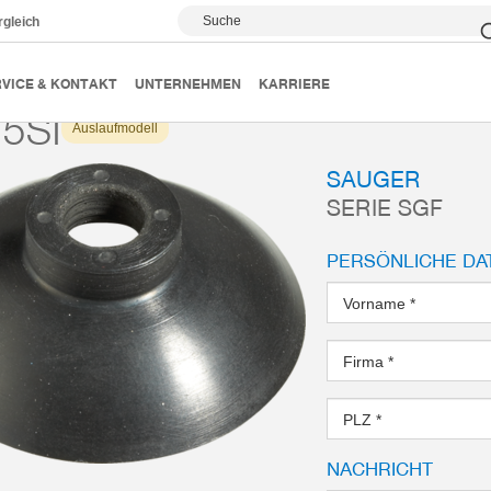
Suche
rgleich
Vakuumsauger
Serie SGF
SGF35SI
VICE & KONTAKT
UNTERNEHMEN
KARRIERE
5SI
Auslaufmodell
SAUGER
SERIE SGF
PERSÖNLICHE DA
Vorname
*
Firma
*
PLZ
*
NACHRICHT