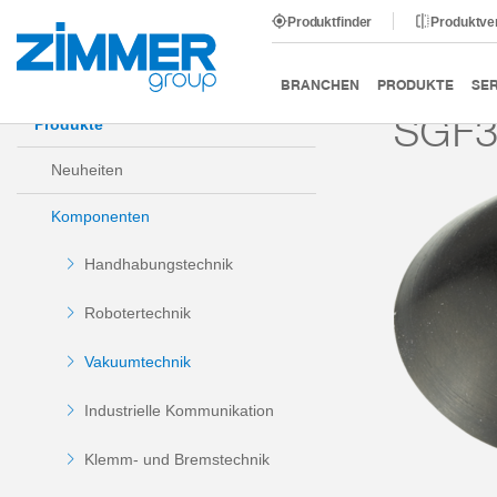
Produktfinder
Produktve
Start
Produkte
Komponenten
Vakuumtechnik
BRANCHEN
PRODUKTE
SER
SGF3
Produkte
Neuheiten
Komponenten
Handhabungstechnik
Robotertechnik
Vakuumtechnik
Industrielle Kommunikation
Klemm- und Bremstechnik