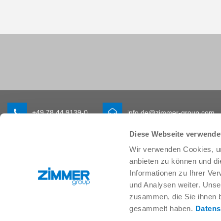
+49 78 44 9139-0
info.de@zimmer-group.com
Diese Webseite verwende
Wir verwenden Cookies, um
Branchen
Produkte
anbieten zu können und di
Mobilität
Neuheiten
Informationen zu Ihrer Ve
Maschinen- und Anlagenbau
Komponenten
und Analysen weiter. Unse
Konsumgüter
Systemlösungen
zusammen, die Sie ihnen b
Logistik
Verfahrenstechnik
gesammelt haben.
Datens
Life Science
SOFT CLOSE
Elektronik
Digital Services