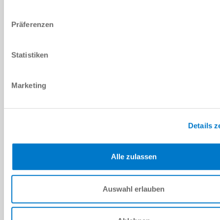
Ich habe die
Datenschutzerklärung
gelesen und akzeptiere
diese.
*
Präferenzen
ANFRAGE SENDEN
Statistiken
Marketing
Technische Daten
Details z
DOWNLOADS
Alle zulassen
PDF-Datenblatt
Auswahl erlauben
Herunterladen